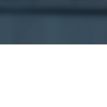
FEDRO LIBROS
Librería de libros nuevos. Todas las editoriales.
Narrativa, ensayo, poesía, infantiles, artes,
espiritualidad, cocina, viajes y todo lo demás.
Atendemos en el local y tomamos pedidos por
diferentes canales. Enviamos a CABA y a todo el país.
Cobramos en efectivo, Tarjetas, Transferencia bancaria
y Mercado Pago. También vendemos por Mercado
Libre.