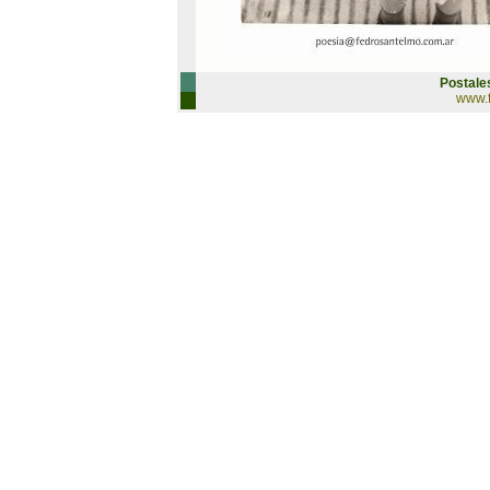
Postale
www.f